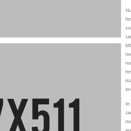
Nu
he
sc
la
bi
no
no
he
ma
er
In
la
nu
eg