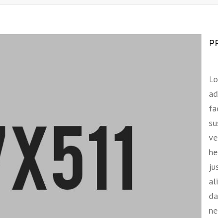
P
Lo
ad
fa
su
ve
he
ju
al
da
ne