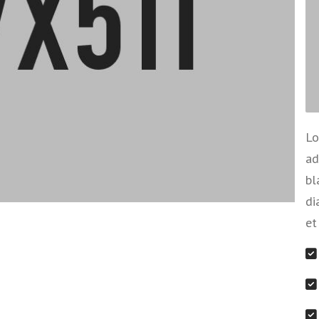
Lo
ad
bl
di
et