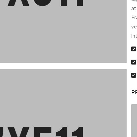
at
Pr
ve
in
P