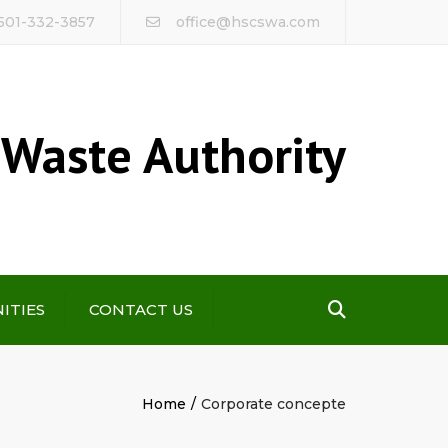
 501-332-3857
office@hscswa.com
 Waste Authority
Search
ITIES
CONTACT US
Home
Corporate concepte