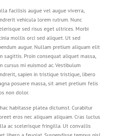
lla facilisis augue vel augue viverra,
ndrerit vehicula lorem rutrum. Nunc
elerisque sed risus eget ultrices. Morbi
cinia mollis orci sed aliquet. Ut sed
bendum augue. Nullam pretium aliquam elit
n sagittis. Proin consequat aliquet massa,
n cursus mi euismod ac. Vestibulum
ndrerit, sapien in tristique tristique, libero
gna posuere massa, sit amet pretium felis
os non dolor.
 hac habitasse platea dictumst. Curabitur
oreet eros nec aliquam aliquam. Cras luctus
lla ac scelerisque fringilla. Ut convallis
et libero a feugiat. Suspendisse tempus nisl